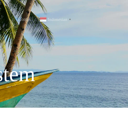
r
Kontak
Indonesian
▼
stem