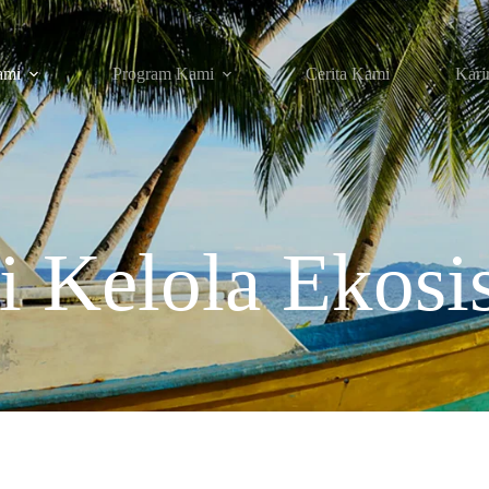
ami
Program Kami
Cerita Kami
Kari
i Kelola Ekosi